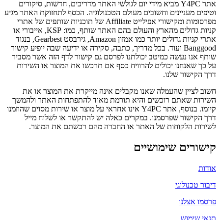
אתר Y4PC מביא מידי יום לגולשי האתר מדריכים, חדשות, סיקורים
וטיפים מעניינים וחשובים מעולם הטכנולוגיה. הכסף לתחזוקת האתר מגיע
מפרסומות ומקישורי אפילייט Affiliate של תוכניות שותפים של אתרי
קניות גדולים מהארץ והעולם בהם האתר שותף, כמו: KSP, אייבורי או
אתרי קניות גדולים יותר כמו אמזון Amazon, גירבסט Gearbest, בנגוד
Banggood ועוד. בכל מדריך, כתבה, סקירה או ידיעה שבה יופיע קישור
שותף אנו נעשה כמיטב יכולתנו לפרסם גם קישור לדף הזה אשר מסביר
על כך שאנחנו יכולים להרוויח כסף אם תרכשו את המוצר או השירות
דרך הקישור שלנו.
חשוב לציין שהעמלה שאנו מקבלים אינה מייקרת את המוצר או את
השירות שאתם רוכשים והיא תורמת מאוד להתפתחות האתר ולהמשך
קיומו. בנוסף, אתר Y4PC אינו אחראי על מוצר או שירות מסוים שהוזמנו
דרך הקישור שפרסמנו. במקרים כאלה יש להתקשר או לשלוח מייל
לשירות הלקוחות של האתר או החברה מהם רכשתם את המוצר.
קישורים שימושיים
אודות
דיבור טכנולוגי
פרסמו אצלנו
תנאי שימוש